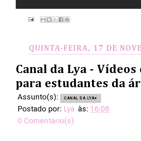
QUINTA-FEIRA, 17 DE NOV
Canal da Lya - Vídeos
para estudantes da á
Assunto(s):
CANAL DA LYA♥
Postado por:
Lya
às:
16:08
0 Comentário(s)