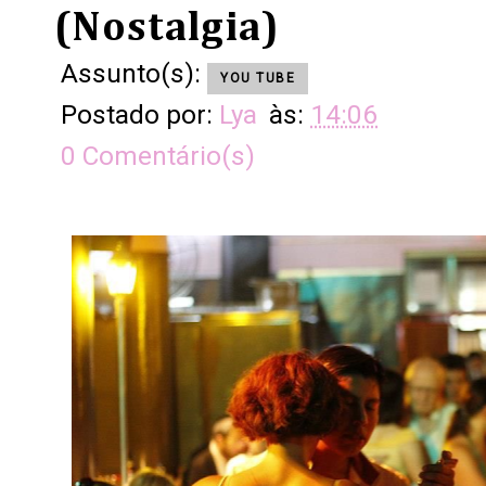
(Nostalgia)
Assunto(s):
YOU TUBE
Postado por:
Lya
às:
14:06
0 Comentário(s)