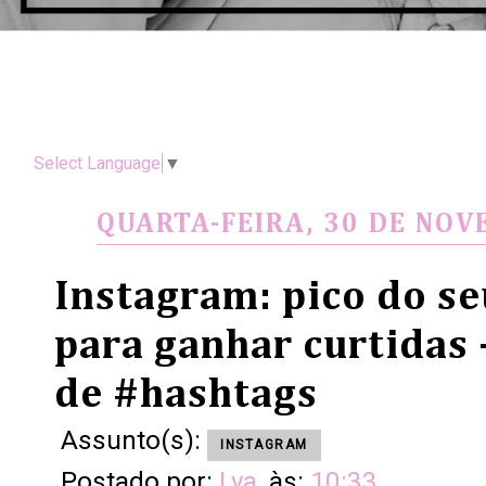
Select Language
▼
QUARTA-FEIRA, 30 DE NO
Instagram: pico do se
para ganhar curtidas 
de #hashtags
Assunto(s):
INSTAGRAM
Postado por:
Lya
às:
10:33