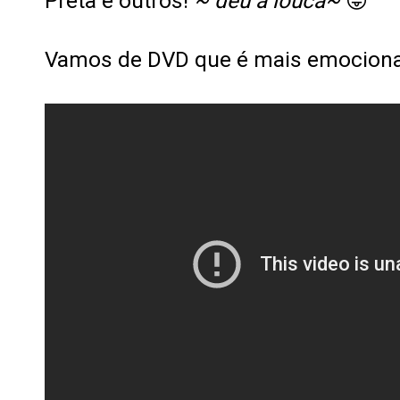
Preta e outros!
~ deu a louca~
😜
Vamos de DVD que é mais emociona