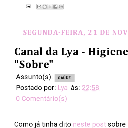
SEGUNDA-FEIRA, 21 DE NO
Canal da Lya - Higiene
"Sobre"
Assunto(s):
SAÚDE
Postado por:
Lya
às:
22:58
0 Comentário(s)
Como já tinha dito
neste post
sobre 