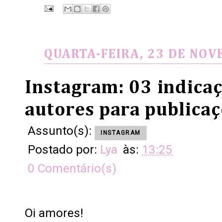
QUARTA-FEIRA, 23 DE NO
Instagram: 03 indica
autores para publicaç
Assunto(s):
INSTAGRAM
Postado por:
Lya
às:
13:25
0 Comentário(s)
Oi amores!