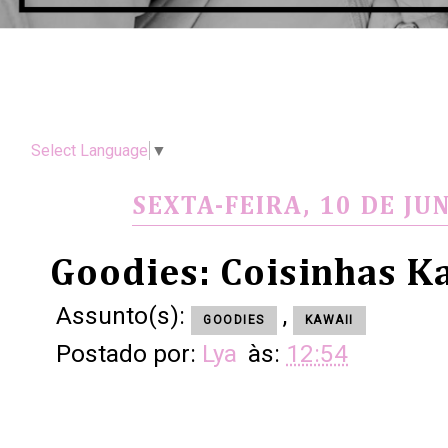
Select Language
▼
SEXTA-FEIRA, 10 DE JU
Goodies: Coisinhas K
Assunto(s):
,
GOODIES
KAWAII
Postado por:
Lya
às:
12:54