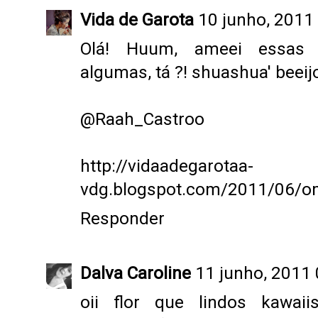
Vida de Garota
10 junho, 2011
Olá! Huum, ameei essas c
algumas, tá ?! shuashua' beeij
@Raah_Castroo
http://vidaadegarotaa-
vdg.blogspot.com/2011/06/om
Responder
Dalva Caroline
11 junho, 2011
oii flor que lindos kawaii