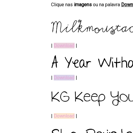
Clique nas
imagens
ou na palavra
Down
|
Download
|
|
Download
|
|
Download
|