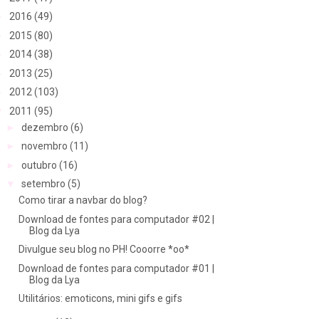
►
2016
(49)
►
2015
(80)
►
2014
(38)
►
2013
(25)
►
2012
(103)
▼
2011
(95)
►
dezembro
(6)
►
novembro
(11)
►
outubro
(16)
▼
setembro
(5)
Como tirar a navbar do blog?
Download de fontes para computador #02 |
Blog da Lya
Divulgue seu blog no PH! Cooorre *oo*
Download de fontes para computador #01 |
Blog da Lya
Utilitários: emoticons, mini gifs e gifs