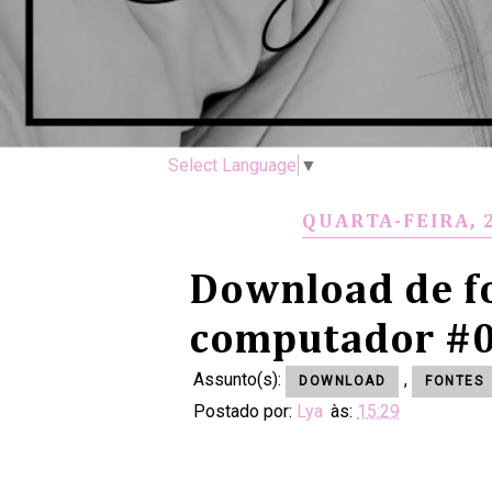
Select Language
▼
QUARTA-FEIRA, 
Download de f
computador #02
Assunto(s):
,
DOWNLOAD
FONTES
Postado por:
Lya
às:
15:29