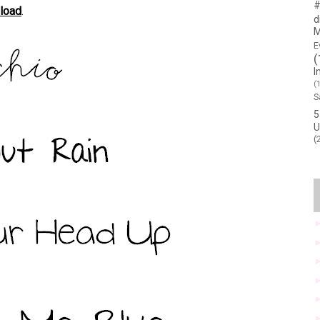
#
load
.
d
M
E
(
I
(
S
5
U
(