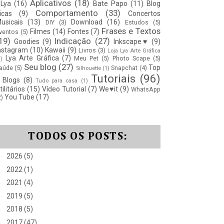
Aplicativos
(18)
Lya
(16)
Bate Papo
(11)
Blog
Comportamento
(33)
icas
(9)
Concertos
usicais
(13)
Download
(16)
DIY
(3)
Estudos
(5)
Frases e Textos
Filmes
(14)
Fontes
(7)
ventos
(5)
19)
Indicação
(27)
Goodies
(9)
Inkscape♥
(9)
nstagram
(10)
Kawaii
(9)
Livros
(3)
Loja Lya Arte Gráfica
Lya Arte Gráfica
(7)
Meu Pet
(5)
Photo Scape
(5)
1)
Seu blog
(27)
Top
aúde
(5)
Snapchat
(4)
Silhouette
(1)
Tutoriais
(96)
 Blogs
(8)
Tudo para casa
(1)
tilitários
(15)
Vídeo Tutorial
(7)
We♥it
(9)
WhatsApp
You Tube
(17)
2)
TODOS OS POSTS:
►
2026
(5)
►
2022
(1)
►
2021
(4)
►
2019
(5)
►
2018
(5)
►
2017
(47)