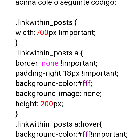
acima cole o seguinte código:
.linkwithin_posts {
width:
700
px !important;
}
.linkwithin_posts a {
border:
none
!important;
padding-right:18px !important;
background-color:#
fff
;
background-image: none;
height:
200
px;
}
.linkwithin_posts a:hover{
background-color:#
fff
!important;