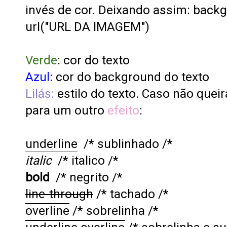
invés de cor. Deixando assim: back
url("URL DA IMAGEM")
Verde
: cor do texto
Azul
: cor do background do texto
Lilás:
estilo do texto. Caso não queira
para um outro
efeito
:
underline
/* sublinhado /*
italic
/* italico /*
bold
/* negrito /*
line-through
/* tachado /*
overline
/* sobrelinha /*