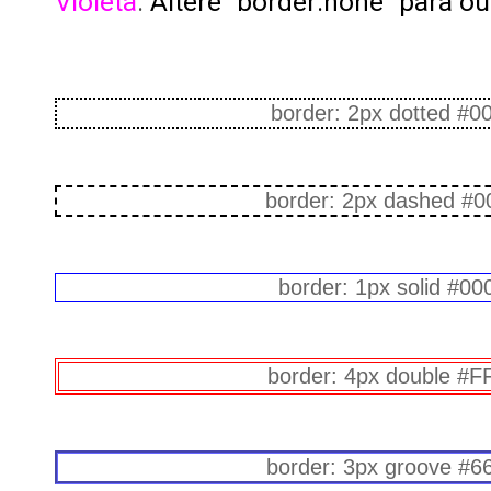
Violeta
:
Altere "border:none" para ou
border: 2px dotted #0
border: 2px dashed #
border: 1px solid #0
border: 4px double #F
border: 3px groove #