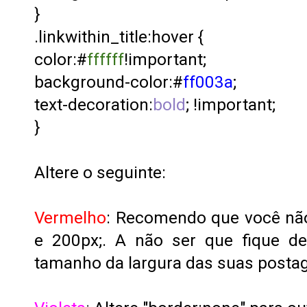
}
.linkwithin_title:hover {
color:#
ffffff
!important;
background-color:#
ff003a
;
text-decoration:
bold
; !important;
}
Altere o seguinte:
Vermelho
: Recomendo que você não 
e 200px;. A não ser que fique d
tamanho da largura das suas posta