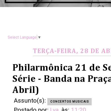
Select Language
▼
TERÇA-FEIRA, 28 DE AB
Philarmônica 21 de S
Série - Banda na Praç
Abril)
Assunto(s):
CONCERTOS MUSICAIS
Postado por:
Lya
às:
11:20