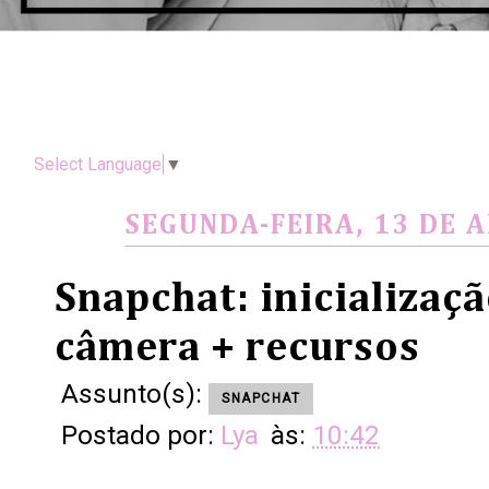
Select Language
▼
SEGUNDA-FEIRA, 13 DE A
Snapchat: inicializaç
câmera + recursos
Assunto(s):
SNAPCHAT
Postado por:
Lya
às:
10:42