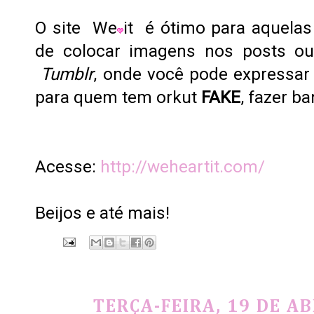
O site
We
it
é ótimo para aquelas
de colocar imagens nos posts o
Tumblr
, onde você pode expressar
para quem tem orkut
FAKE
, fazer b
Acesse:
http://weheartit.com/
Beijos e até mais
!
TERÇA-FEIRA, 19 DE AB