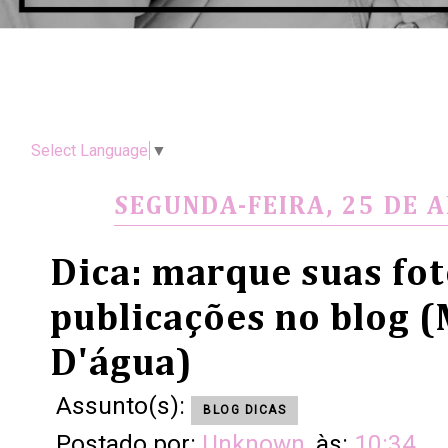
Select Language
▼
SEGUNDA-FEIRA, 25 DE A
Dica: marque suas fot
publicações no blog 
D'água)
Assunto(s):
BLOG DICAS
Postado por:
Unknown
às:
10:34