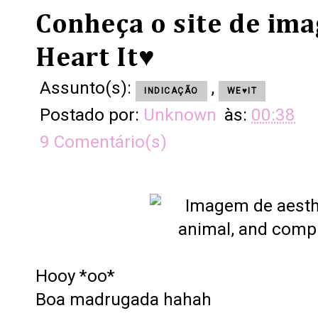
Conheça o site de im
Heart It♥
Assunto(s):
,
INDICAÇÃO
WE♥IT
Postado por:
Unknown
às:
00:38
9 Comentário(s)
Hooy *oo*
Boa madrugada hahah