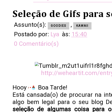
Seleção de Gifs para 
Assunto(s):
,
GOODIES
KAWAII
Postado por:
Lya
às:
15:40
0 Comentário(s)
http://weheartit.com/ent
Hooy
Boa Tarde!
Está cansada(o) de procurar na in
algo bem legal para o seu blog D
seleção
de algumas coisa para o