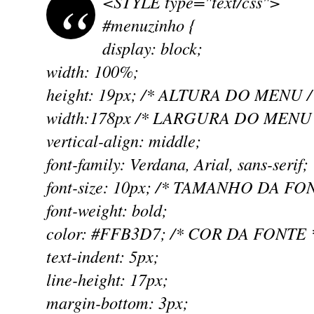
<STYLE type="text/css">
#menuzinho {
display: block;
width: 100%;
height: 19px; /* ALTURA DO MENU /
width:178px /* LARGURA DO MENU 
vertical-align: middle;
font-family: Verdana, Arial, sans-serif;
font-size: 10px; /* TAMANHO DA FO
font-weight: bold;
color: #FFB3D7; /* COR DA FONTE 
text-indent: 5px;
line-height: 17px;
margin-bottom: 3px;