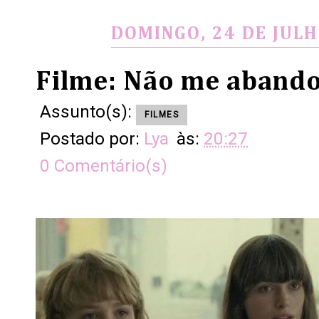
DOMINGO, 24 DE JULH
Filme: Não me abando
Assunto(s):
FILMES
Postado por:
Lya
às:
20:27
0 Comentário(s)