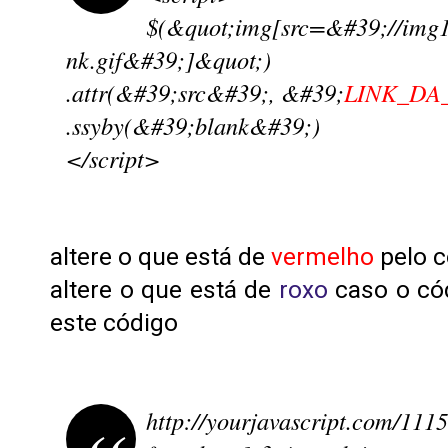
$(&quot;img[src=&#39;//img1
nk.gif&#39;]&quot;)
.attr(&#39;src&#39;, &#39;
LINK_DA
.ssyby(&#39;blank&#39;)
</script>
altere o que está de
vermelho
pelo 
altere o que está de
roxo
caso o có
este código
http://yourjavascript.com/111