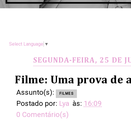
Select Language
▼
SEGUNDA-FEIRA, 25 DE J
Filme: Uma prova de 
Assunto(s):
FILMES
Postado por:
Lya
às:
16:09
0 Comentário(s)