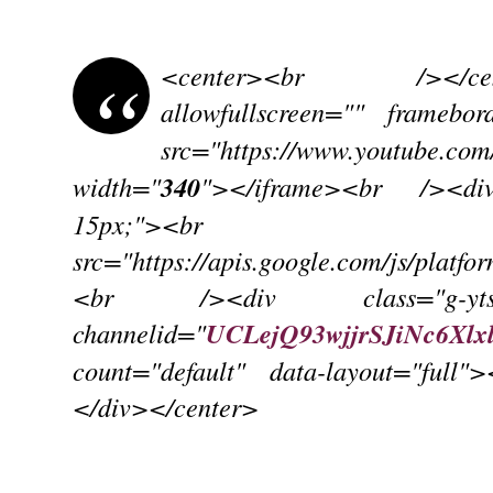
<center><br /></cente
allowfullscreen="" framebo
src="https://www.youtube.co
width="
340
"></iframe><br /><div
15px;"><br /
src="https://apis.google.com/js/platf
<br /><div class="g-yts
channelid="
UCLejQ93wjjrSJiNc6Xlx
count="default" data-layout="full
</div></center>