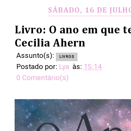
SÁBADO, 16 DE JULH
Livro: O ano em que t
Cecilia Ahern
Assunto(s):
LIVROS
Postado por:
Lya
às:
15:14
0 Comentário(s)