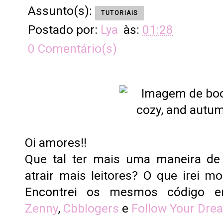
Assunto(s):
TUTORIAIS
Postado por:
Lya
às:
01:28
0 Comentário(s)
Oi amores!!
Que tal ter mais uma maneira de 
atrair mais leitores? O que irei m
Encontrei os mesmos código 
Zenny
,
Cbblogers
e
Follow Your Dre