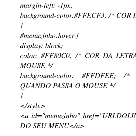
margin-left: -1px;
background-color:#FFECF3; /* COR
}
#menuzinho:hover {
display: block;
color: #FF80C0; /* COR DA LE
MOUSE */
background-color: #FFDFEE;
QUANDO PASSA O MOUSE */
}
</style>
<a id="menuzinho" href="URLDO
DO SEU MENU</a>