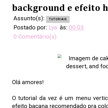
background e efeito 
Assunto(s):
TUTORIAIS
Postado por:
Lya
às:
00:03
0 Comentário(s)
Olá amores!
O tutorial da vez é um menu vert
efeito bacana recomendado pra coloc