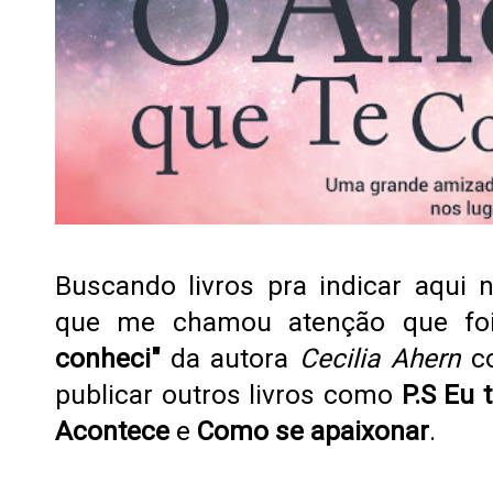
Buscando livros pra indicar aqui 
que me chamou atenção que f
conheci"
da autora
Cecilia Ahern
co
publicar outros livros como
P.S Eu 
Acontece
e
Como se apaixonar
.