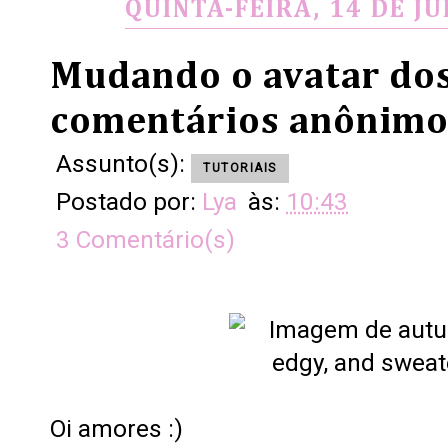
QUINTA-FEIRA, 14 DE J
Mudando o avatar do
comentários anônimo
Assunto(s):
TUTORIAIS
Postado por:
Lya
às:
10:43
3 Comentário(s)
Oi amores :)