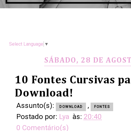
Select Language
▼
SÁBADO, 28 DE AGOS
10 Fontes Cursivas p
Download!
Assunto(s):
,
DOWNLOAD
FONTES
Postado por:
Lya
às:
20:40
0 Comentário(s)