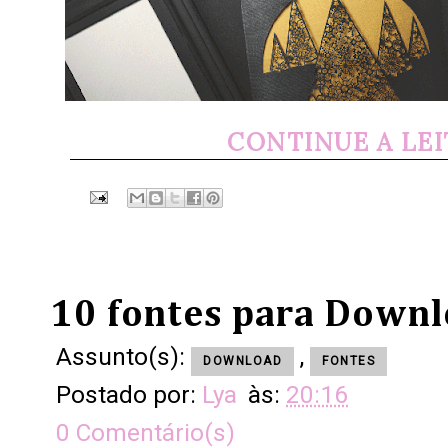
CONTINUE A LE
10 fontes para Downl
Assunto(s):
,
DOWNLOAD
FONTES
Postado por:
Lya
às:
20:16
0 Comentário(s)