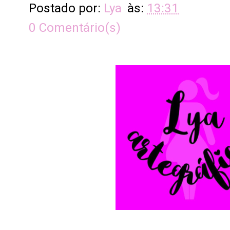
Postado por:
Lya
às:
13:31
0 Comentário(s)