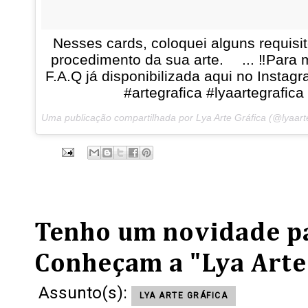
Nesses cards, coloquei alguns requisi
procedimento da sua arte. ⠀ ... ‼️Para 
F.A.Q já disponibilizada aqui no Instagr
#artegrafica #lyaartegrafica
Uma publicação compartilhada por Lya Arte Gráfica (@lyaar
Tenho um novidade pa
Conheçam a "Lya Arte
Assunto(s):
LYA ARTE GRÁFICA