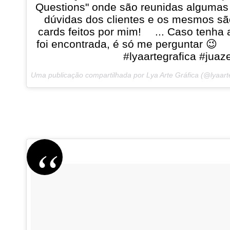
Questions" onde são reunidas algumas 
dúvidas dos clientes e os mesmos sã
cards feitos por mim! ⠀ ... Caso tenh
foi encontrada, é só me perguntar 😉 ⠀ 
#lyaartegrafica #juaz
Uma publicação compartilhada por Lya Arte Gráfica (@lyaar