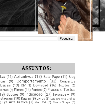
ASSUNTOS:
Aplicativos
(18)
Lya
(16)
Bate Papo
(11)
Blog
Comportamento
(33)
icas
(9)
Concertos
usicais
(13)
Download
(16)
DIY
(3)
Estudos
(5)
Frases e Textos
Filmes
(14)
Fontes
(7)
ventos
(5)
19)
Indicação
(27)
Goodies
(9)
Inkscape♥
(9)
nstagram
(10)
Kawaii
(9)
Livros
(3)
Loja Lya Arte Gráfica
Lya Arte Gráfica
(7)
Meu Pet
(5)
Photo Scape
(5)
1)