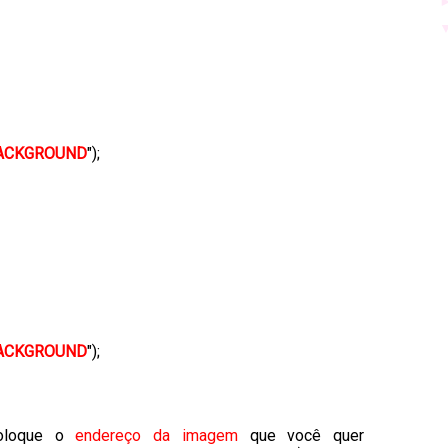
BACKGROUND
");
BACKGROUND
");
coloque o
endereço da imagem
que você quer