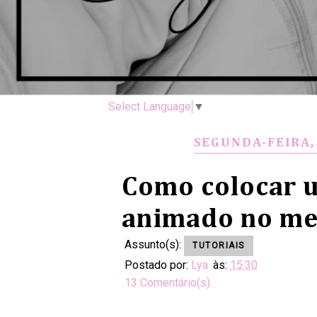
Select Language
▼
SEGUNDA-FEIRA,
Como colocar 
animado no me
Assunto(s):
TUTORIAIS
Postado por:
Lya
às:
15:30
13 Comentário(s)