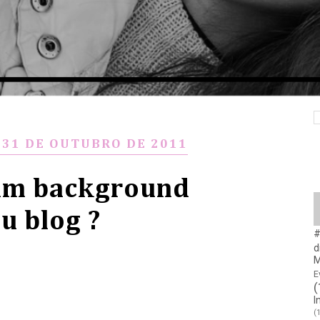
 31 DE OUTUBRO DE 2011
um background
u blog ?
#
d
M
E
(
I
(