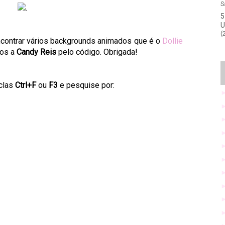
S
5
U
(
encontrar vários backgrounds animados que é o
Dollie
tos a
Candy Reis
pelo código. Obrigada!
clas
Ctrl+F
ou
F3
e pesquise por: