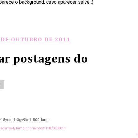
parece o background, caso aparecer salve :)
 DE OUTUBRO DE 2011
r postagens do
S
/gadanxiety.tumblr.com/post/11870958011