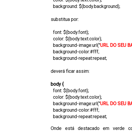
background: $(body.background);
substitua por:
font: $(body.font);
color: $(body.text.color);
background-image:url("
URL DO SEU 
background-color:#fff;
background-repeat:repeat;
deverá ficar assim:
body {
font: $(body.font);
color: $(body.text.color);
background-image:url("
URL DO SEU 
background-color:#fff;
background-repeat:repeat;
Onde está destacado em verde 