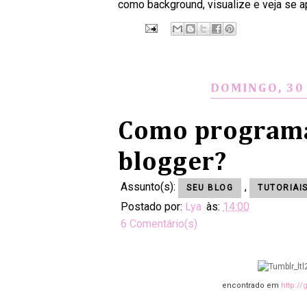
como background, visualize e veja se a
DOMINGO, 30
Como programa
blogger?
Assunto(s):
,
SEU BLOG
TUTORIAI
Postado por:
Lya
às:
14:00
6 Comentário(s)
encontrado em
http:/