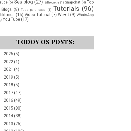
Seu blog
(27)
Top
aúde
(5)
Snapchat
(4)
Silhouette
(1)
Tutoriais
(96)
 Blogs
(8)
Tudo para casa
(1)
tilitários
(15)
Vídeo Tutorial
(7)
We♥it
(9)
WhatsApp
You Tube
(17)
2)
TODOS OS POSTS:
►
2026
(5)
►
2022
(1)
►
2021
(4)
►
2019
(5)
►
2018
(5)
►
2017
(47)
►
2016
(49)
►
2015
(80)
►
2014
(38)
►
2013
(25)