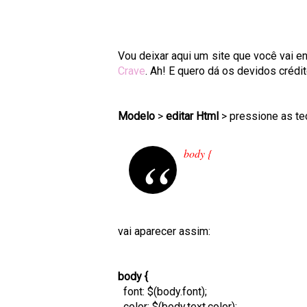
Vou deixar aqui um site que você vai 
Crave
. Ah! E quero dá os devidos crédi
Modelo
>
editar Html
> pressione as te
body {
vai aparecer assim:
body {
font: $(body.font);
color: $(body.text.color);