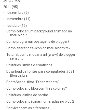
►
2012
(103)
▼
2011
(95)
►
dezembro
(6)
►
novembro
(11)
▼
outubro
(16)
Como colocar um background animado no
meu blog ?
Como programar postagens do blogger?
Como alterar o favicon do meu blog/site?
Tutorial: como mudar a url (www) do blogger
sem pr...
Utilitários: smiles e emoticons
Download de fontes para computador #03 |
Blog da Lya
PhotoScape: filtro "Efeito vinheta"
Como colocar o blog com três colunas?
Utilitários: estilos de bordas
Como colocar páginas numeradas no blog 2
Conviver com as diferenças