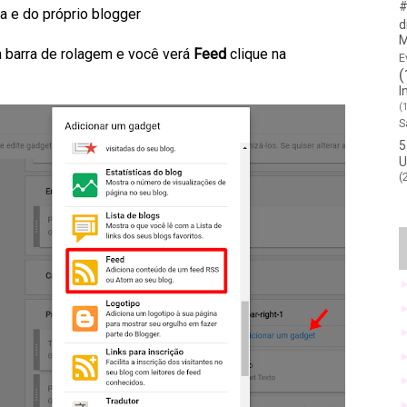
#
a e do próprio blogger
d
M
 barra de rolagem e você verá
Feed
clique na
E
(
I
(
S
5
U
(