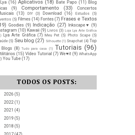
Aplicativos
(18)
Lya
(16)
Bate Papo
(11)
Blog
Comportamento
(33)
icas
(9)
Concertos
usicais
(13)
Download
(16)
DIY
(3)
Estudos
(5)
Frases e Textos
Filmes
(14)
Fontes
(7)
ventos
(5)
19)
Indicação
(27)
Goodies
(9)
Inkscape♥
(9)
nstagram
(10)
Kawaii
(9)
Livros
(3)
Loja Lya Arte Gráfica
Lya Arte Gráfica
(7)
Meu Pet
(5)
Photo Scape
(5)
1)
Seu blog
(27)
Top
aúde
(5)
Snapchat
(4)
Silhouette
(1)
Tutoriais
(96)
 Blogs
(8)
Tudo para casa
(1)
tilitários
(15)
Vídeo Tutorial
(7)
We♥it
(9)
WhatsApp
You Tube
(17)
2)
TODOS OS POSTS:
►
2026
(5)
►
2022
(1)
►
2021
(4)
►
2019
(5)
►
2018
(5)
►
2017
(47)