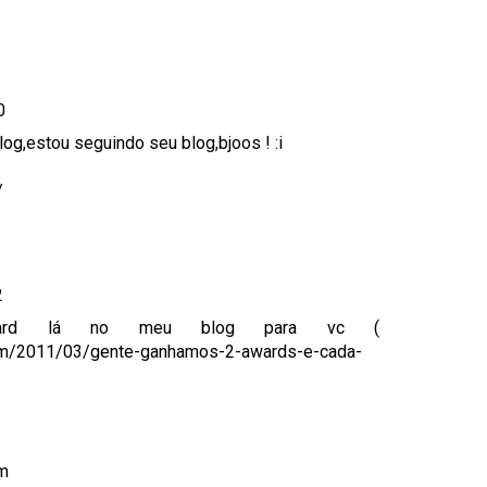
0
 blog,estou seguindo seu blog,bjoos ! :i
/
2
ard lá no meu blog para vc (
.com/2011/03/gente-ganhamos-2-awards-e-cada-
om