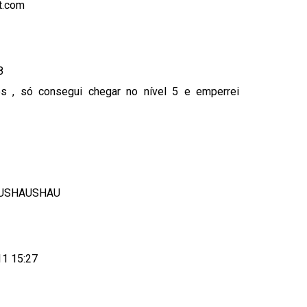
t.com
8
os , só consegui chegar no nível 5 e emperrei
 , USHAUSHAU
11 15:27