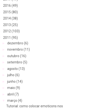
►
2016
(49)
►
2015
(80)
►
2014
(38)
►
2013
(25)
►
2012
(103)
▼
2011
(95)
►
dezembro
(6)
►
novembro
(11)
►
outubro
(16)
►
setembro
(5)
►
agosto
(13)
►
julho
(6)
►
junho
(14)
►
maio
(9)
►
abril
(7)
▼
março
(4)
Tutorial: como colocar emoticons nos