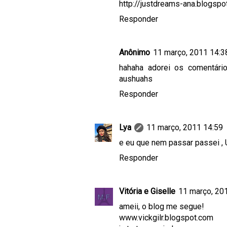
http://justdreams-ana.blogspo
Responder
Anônimo
11 março, 2011 14:3
hahaha adorei os comentári
aushuahs
Responder
Lya
11 março, 2011 14:59
e eu que nem passar passei
Responder
Vitória e Giselle
11 março, 20
ameii, o blog me segue!
www.vickgilr.blogspot.com