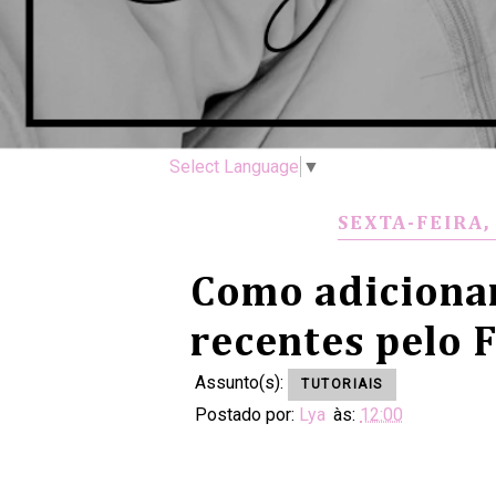
Select Language
▼
SEXTA-FEIRA,
Como adiciona
recentes pelo 
Assunto(s):
TUTORIAIS
Postado por:
Lya
às:
12:00