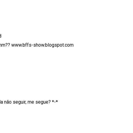
8
bemm?? www.bffs-show.blogspot.com
da não seguir, me segue? *-*