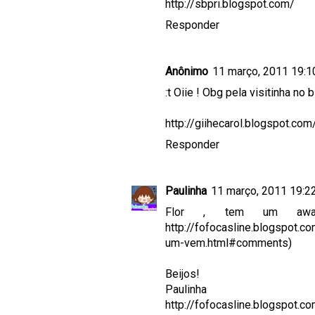
http://sbpri.blogspot.com/
Responder
Anônimo
11 março, 2011 19:1
:t Oiie ! Obg pela visitinha no
http://giihecarol.blogspot.com
Responder
Paulinha
11 março, 2011 19:2
Flor , tem um aw
http://fofocasline.blogspot
um-vem.html#comments)
Beijos!
Paulinha
http://fofocasline.blogspot.c