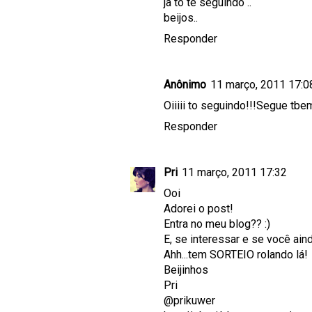
ja to te seguindo ..
beijos..
Responder
Anônimo
11 março, 2011 17:0
Oiiiii to seguindo!!!Segue t
Responder
Pri
11 março, 2011 17:32
Ooi
Adorei o post!
Entra no meu blog?? :)
E, se interessar e se você ain
Ahh...tem SORTEIO rolando lá!
Beijinhos
Pri
@prikuwer