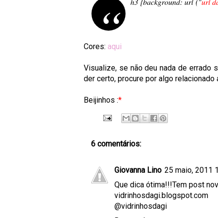
h3 {background: url
("
url 
Cores:
aqui
Visualize, se não deu nada de errado sa
der certo, procure por algo relacionado
Beijinhos :
*
6 comentários:
Giovanna Lino
25 maio, 2011 
Que dica ótima!!!Tem post nov
vidrinhosdagi.blogspot.com
@vidrinhosdagi