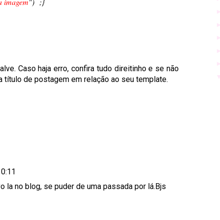
da imagem
")
;
}
lve. Caso haja erro, confira tudo direitinho e se não
 a título de postagem em relação ao seu template.
10:11
o la no blog, se puder de uma passada por lá.Bjs