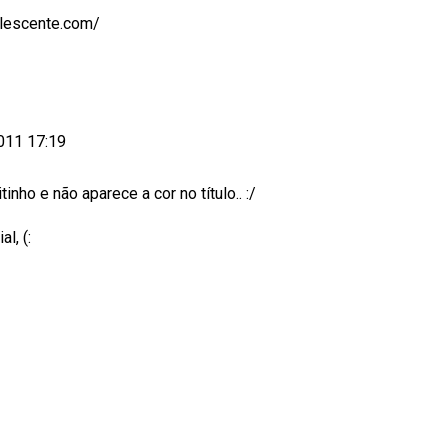
lescente.com/
2011 17:19
nho e não aparece a cor no título.. :/
l, (: