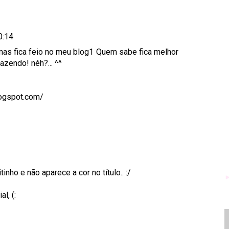
0:14
, mas fica feio no meu blog1 Quem sabe fica melhor
azendo! néh?... ^^
logspot.com/
nho e não aparece a cor no título.. :/
l, (: