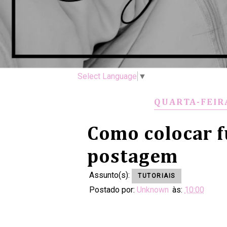
Select Language
▼
QUARTA-FEIRA
Como colocar f
postagem
Assunto(s):
TUTORIAIS
Postado por:
Unknown
às:
10:00