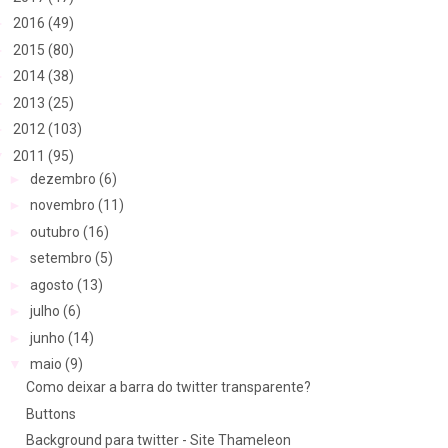
►
2016
(49)
►
2015
(80)
►
2014
(38)
►
2013
(25)
►
2012
(103)
▼
2011
(95)
►
dezembro
(6)
►
novembro
(11)
►
outubro
(16)
►
setembro
(5)
►
agosto
(13)
►
julho
(6)
►
junho
(14)
▼
maio
(9)
Como deixar a barra do twitter transparente?
Buttons
Background para twitter - Site Thameleon