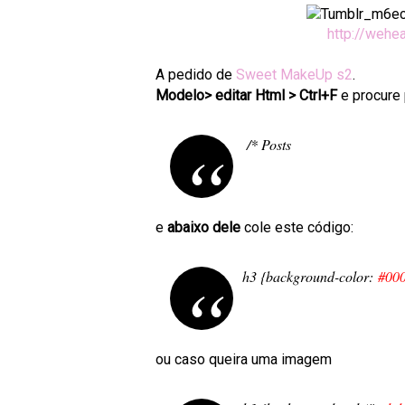
http://wehe
A pedido de
Sweet MakeUp s2
.
Modelo> editar Html > Ctrl+F
e procure 
/* Posts
e
abaixo dele
cole este código:
h3 {background-color:
#00
ou caso queira uma imagem