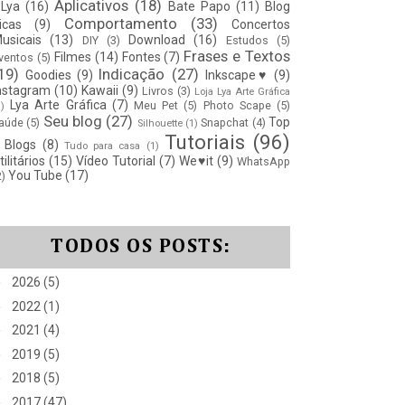
Aplicativos
(18)
Lya
(16)
Bate Papo
(11)
Blog
Comportamento
(33)
icas
(9)
Concertos
usicais
(13)
Download
(16)
DIY
(3)
Estudos
(5)
Frases e Textos
Filmes
(14)
Fontes
(7)
ventos
(5)
19)
Indicação
(27)
Goodies
(9)
Inkscape♥
(9)
nstagram
(10)
Kawaii
(9)
Livros
(3)
Loja Lya Arte Gráfica
Lya Arte Gráfica
(7)
Meu Pet
(5)
Photo Scape
(5)
1)
Seu blog
(27)
Top
aúde
(5)
Snapchat
(4)
Silhouette
(1)
Tutoriais
(96)
 Blogs
(8)
Tudo para casa
(1)
tilitários
(15)
Vídeo Tutorial
(7)
We♥it
(9)
WhatsApp
You Tube
(17)
2)
TODOS OS POSTS:
►
2026
(5)
►
2022
(1)
►
2021
(4)
►
2019
(5)
►
2018
(5)
►
2017
(47)