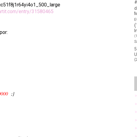
#
d
artit.com/entry/31580465
M
E
(
I
por:
(
S
5
U
(
0000
;
}