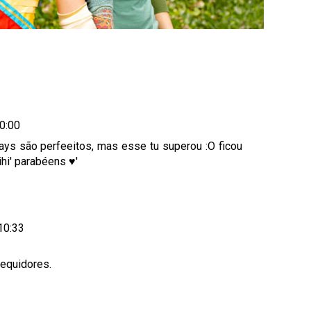
20:00
lays são perfeeitos, mas esse tu superou :O ficou
hihi' parabéens ♥'
10:33
sequidores.