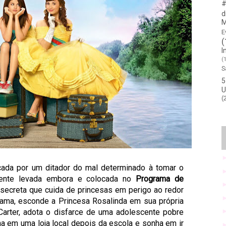
#
d
M
E
(
I
(
S
5
U
(
ada por um ditador do mal determinado à tomar o
amente levada embora e colocada no
Programa de
 secreta que cuida de princesas em perigo ao redor
ama, esconde a Princesa Rosalinda em sua própria
Carter, adota o disfarce de uma adolescente pobre
lha em uma loja local depois da escola e sonha em
ir