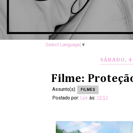
Select Language
▼
SÁBADO, 4
Filme: Proteçã
Assunto(s):
FILMES
Postado por:
Lya
às:
13:51