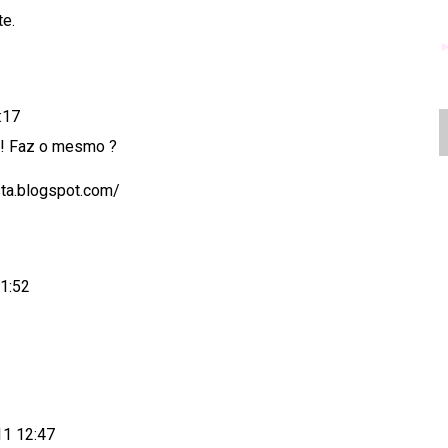
te.
:17
 ! Faz o mesmo ?
sta.blogspot.com/
11:52
11 12:47