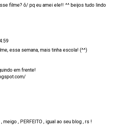
e filme? õ/ pq eu amei ele!! ^^ beijos tudo lindo
4:59
ilme, essa semana, mais tinha escola! (^^)
uindo em frente!
logspot.com/
, meigo , PERFEITO , igual ao seu blog , rs !