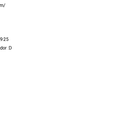
om/
19:25
dor :D