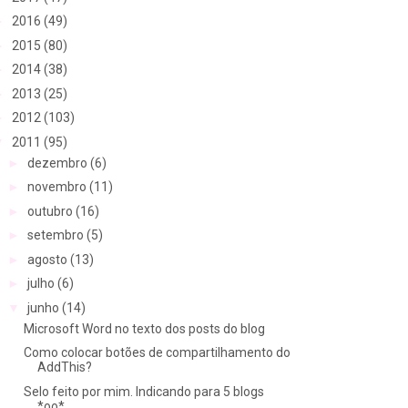
►
2016
(49)
►
2015
(80)
►
2014
(38)
►
2013
(25)
►
2012
(103)
▼
2011
(95)
►
dezembro
(6)
►
novembro
(11)
►
outubro
(16)
►
setembro
(5)
►
agosto
(13)
►
julho
(6)
▼
junho
(14)
Microsoft Word no texto dos posts do blog
Como colocar botões de compartilhamento do
AddThis?
Selo feito por mim. Indicando para 5 blogs
*oo*