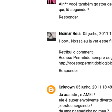
AIn** você também gostou dess
qui, tô seguindo!!
Responder
Elcimar Reis
05 junho, 2011 1
Hooy... Nossa eu ia ver esse f
Retribui o comment.
Acesso Permitido sempre seg
http://acessopermitidoblog.b
Responder
Unknown
05 junho, 2011 18:48
Ja assistir , e AMEI !
ele é super envolvente diverto 
ja estou seguindo !
da uma passadinha no meu ?