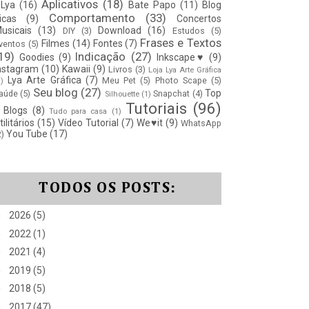
Aplicativos
(18)
Lya
(16)
Bate Papo
(11)
Blog
Comportamento
(33)
icas
(9)
Concertos
usicais
(13)
Download
(16)
DIY
(3)
Estudos
(5)
Frases e Textos
Filmes
(14)
Fontes
(7)
ventos
(5)
19)
Indicação
(27)
Goodies
(9)
Inkscape♥
(9)
nstagram
(10)
Kawaii
(9)
Livros
(3)
Loja Lya Arte Gráfica
Lya Arte Gráfica
(7)
Meu Pet
(5)
Photo Scape
(5)
1)
Seu blog
(27)
Top
aúde
(5)
Snapchat
(4)
Silhouette
(1)
Tutoriais
(96)
 Blogs
(8)
Tudo para casa
(1)
tilitários
(15)
Vídeo Tutorial
(7)
We♥it
(9)
WhatsApp
You Tube
(17)
2)
TODOS OS POSTS:
►
2026
(5)
►
2022
(1)
►
2021
(4)
►
2019
(5)
►
2018
(5)
►
2017
(47)