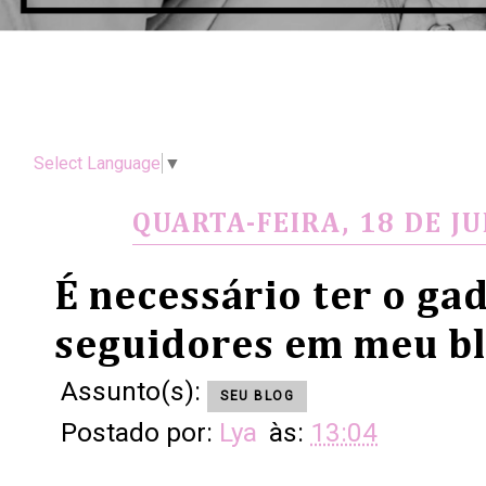
Select Language
▼
QUARTA-FEIRA, 18 DE J
É necessário ter o ga
seguidores em meu b
Assunto(s):
SEU BLOG
Postado por:
Lya
às:
13:04