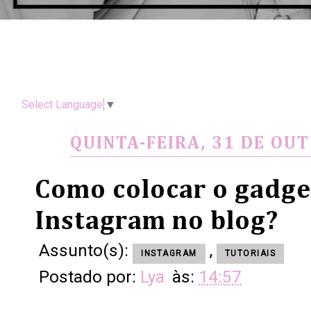
Select Language
▼
QUINTA-FEIRA, 31 DE OU
Como colocar o gadge
Instagram no blog?
Assunto(s):
,
INSTAGRAM
TUTORIAIS
Postado por:
Lya
às:
14:57