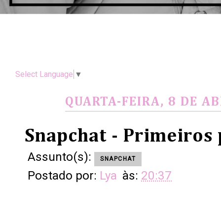
Select Language
▼
QUARTA-FEIRA, 8 DE AB
Snapchat - Primeiros
Assunto(s):
SNAPCHAT
Postado por:
Lya
às:
20:37