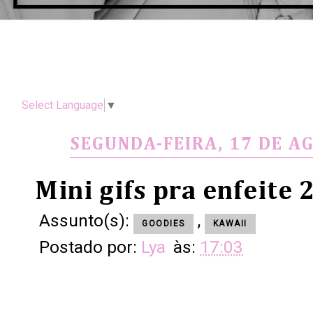
Select Language
▼
SEGUNDA-FEIRA, 17 DE A
Mini gifs pra enfeite 
Assunto(s):
,
GOODIES
KAWAII
Postado por:
Lya
às:
17:03