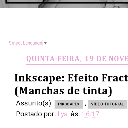
Select Language
▼
QUINTA-FEIRA, 19 DE NOV
Inkscape: Efeito Fract
(Manchas de tinta)
Assunto(s):
,
INKSCAPE♥
VÍDEO TUTORIAL
Postado por:
Lya
às:
16:17