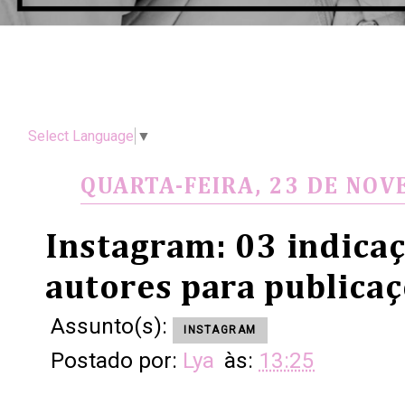
Select Language
▼
QUARTA-FEIRA, 23 DE NO
Instagram: 03 indica
autores para publicaç
Assunto(s):
INSTAGRAM
Postado por:
Lya
às:
13:25