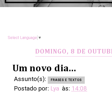
Select Language
▼
DOMINGO, 8 DE OUTUB
Um novo dia...
Assunto(s):
FRASES E TEXTOS
Postado por:
Lya
às:
14:08