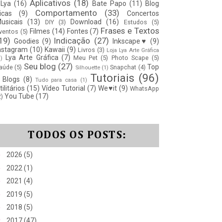
Aplicativos
(18)
Lya
(16)
Bate Papo
(11)
Blog
Comportamento
(33)
icas
(9)
Concertos
usicais
(13)
Download
(16)
DIY
(3)
Estudos
(5)
Frases e Textos
Filmes
(14)
Fontes
(7)
ventos
(5)
19)
Indicação
(27)
Goodies
(9)
Inkscape♥
(9)
nstagram
(10)
Kawaii
(9)
Livros
(3)
Loja Lya Arte Gráfica
Lya Arte Gráfica
(7)
Meu Pet
(5)
Photo Scape
(5)
1)
Seu blog
(27)
Top
aúde
(5)
Snapchat
(4)
Silhouette
(1)
Tutoriais
(96)
 Blogs
(8)
Tudo para casa
(1)
tilitários
(15)
Vídeo Tutorial
(7)
We♥it
(9)
WhatsApp
You Tube
(17)
2)
TODOS OS POSTS:
►
2026
(5)
►
2022
(1)
►
2021
(4)
►
2019
(5)
►
2018
(5)
▼
2017
(47)