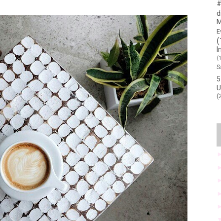
#
d
M
E
(
I
(
S
5
U
(