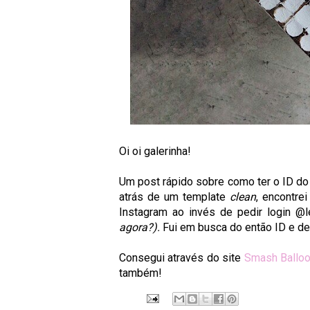
Oi oi galerinha!
Um post rápido sobre como ter o ID do 
atrás de um template
clean
, encontre
Instagram ao invés de pedir login @le
agora?).
Fui em busca do então ID e dep
Consegui através do site
Smash Ballo
também!