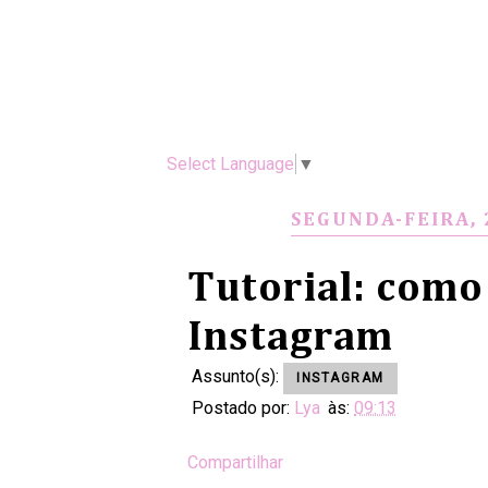
Select Language
▼
SEGUNDA-FEIRA,
Tutorial: como 
Instagram
Assunto(s):
INSTAGRAM
Postado por:
Lya
às:
09:13
Compartilhar