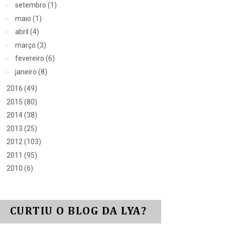
►
setembro
(1)
►
maio
(1)
►
abril
(4)
►
março
(3)
►
fevereiro
(6)
►
janeiro
(8)
►
2016
(49)
►
2015
(80)
►
2014
(38)
►
2013
(25)
►
2012
(103)
►
2011
(95)
►
2010
(6)
CURTIU O BLOG DA LYA?