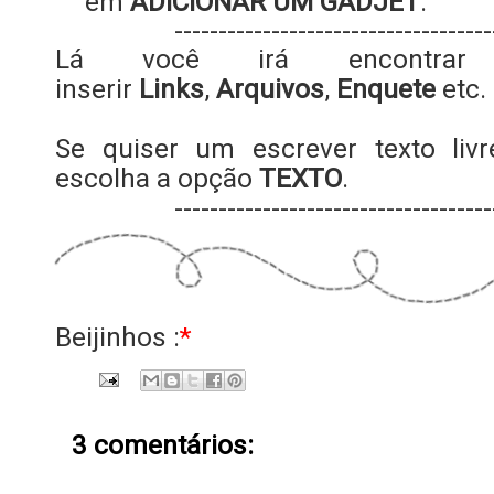
em
ADICIONAR UM GADJET
.
------------------------------------
Lá você irá encontr
inserir
Links
,
Arquivos
,
Enquete
etc.
Se quiser um escrever texto livr
escolha a opção
TEXTO
.
------------------------------------
Beijinhos :
*
3 comentários: