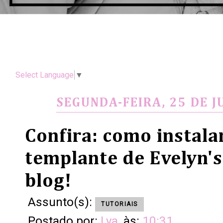
Select Language
▼
SEGUNDA-FEIRA, 25 DE J
Confira: como instala
templante de Evelyn's
blog!
Assunto(s):
TUTORIAIS
Postado por:
Lya
às:
10:31