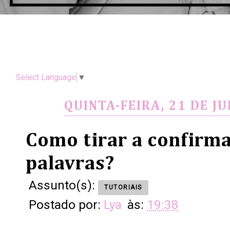
Select Language
▼
QUINTA-FEIRA, 21 DE J
Como tirar a confirm
palavras?
Assunto(s):
TUTORIAIS
Postado por:
Lya
às:
19:38