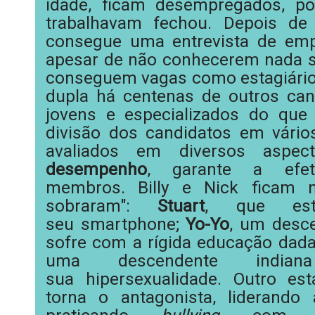
idade, ficam desempregados, p
trabalhavam fechou.
Depois de 
consegue uma entrevista de em
apesar de não conhecerem nada so
conseguem vagas como estagiário
dupla há centenas de outros can
jovens e especializados do que
divisão dos candidatos em vário
avaliados em diversos aspe
desempenho
, garante a efe
membros.
Billy e Nick ficam
sobraram":
Stuart
, que es
seu
smartphone
;
Yo-Yo
, um desce
sofre com a rígida educação dad
uma descendente
indiana
sua
hipersexualidade
. Outro est
torna o antagonista, liderando