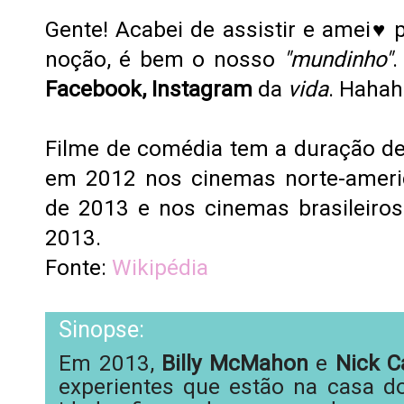
Gente! Acabei de assistir e amei♥
noção, é bem o nosso
"mundinho"
Facebook, Instagram
da
vida
. Haha
F
ilme de comédia
tem a duração de
em 2012 nos
cinemas norte-amer
de 2013
e nos
cinemas brasileiros
2013.
Fonte:
Wikipédia
Sinopse:
Em 2013,
Billy McMahon
e
Nick C
experientes que estão na casa d