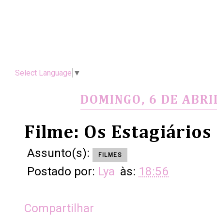
Select Language
▼
DOMINGO, 6 DE ABRI
Filme: Os Estagiários
Assunto(s):
FILMES
Postado por:
Lya
às:
18:56
Compartilhar