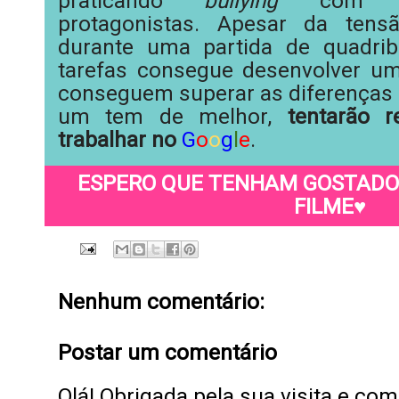
praticando
bullying
com 
protagonistas.
Apesar da tensão
durante uma partida de
quadrib
tarefas consegue desenvolver u
conseguem superar as diferenças 
um tem de melhor,
tentarão 
trabalhar no
G
o
o
g
l
e
.
ESPERO QUE TENHAM GOSTADO 
FILME♥
Nenhum comentário:
Postar um comentário
Olá! Obrigada pela sua visita e co