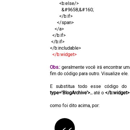
<b:else/>
&#9658;&#160;
</b:if>
</span>
</a>
</b:if>
</b:if>
</b:includable>
</b:widget>
Obs.:
geralmente você irá encontrar uma
fim do código para outro. Visualize ele. 
E
substitua todo esse código d
type='BlogArchive'>...
até o
</b:widget
como foi dito acima,
por: