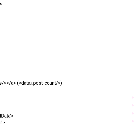
>
/></a> (<data:i.post-count/>)
lData'>
i'>