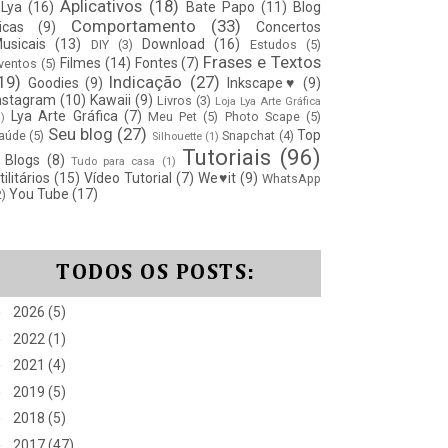
Aplicativos
(18)
Lya
(16)
Bate Papo
(11)
Blog
Comportamento
(33)
icas
(9)
Concertos
usicais
(13)
Download
(16)
DIY
(3)
Estudos
(5)
Frases e Textos
Filmes
(14)
Fontes
(7)
ventos
(5)
19)
Indicação
(27)
Goodies
(9)
Inkscape♥
(9)
nstagram
(10)
Kawaii
(9)
Livros
(3)
Loja Lya Arte Gráfica
Lya Arte Gráfica
(7)
Meu Pet
(5)
Photo Scape
(5)
1)
Seu blog
(27)
Top
aúde
(5)
Snapchat
(4)
Silhouette
(1)
Tutoriais
(96)
 Blogs
(8)
Tudo para casa
(1)
tilitários
(15)
Vídeo Tutorial
(7)
We♥it
(9)
WhatsApp
You Tube
(17)
2)
TODOS OS POSTS:
►
2026
(5)
►
2022
(1)
►
2021
(4)
►
2019
(5)
►
2018
(5)
►
2017
(47)