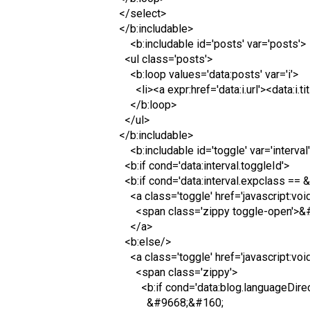
</select>
</b:includable>
<b:includable id='posts' var='posts'>
<ul class='posts'>
<b:loop values='data:posts' var='i'>
<li><a expr:href='data:i.url'><data:i.ti
</b:loop>
</ul>
</b:includable>
<b:includable id='toggle' var='interval
<b:if cond='data:interval.toggleId'>
<b:if cond='data:interval.expclass == 
<a class='toggle' href='javascript:void
<span class='zippy toggle-open'>&
</a>
<b:else/>
<a class='toggle' href='javascript:void
<span class='zippy'>
<b:if cond='data:blog.languageDirecti
&#9668;&#160;