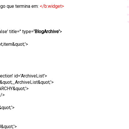
ódigo que termina em:
</b:widget>
e' title='' type=
'BlogArchive'
>
t;item&quot;'>
ction' id='ArchiveList'>
 &quot;_ArchiveList&quot;'>
ARCHY&quot;'>
'/>
quot;'>
&quot;'>