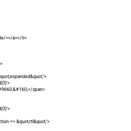
tle/></a></li>
'>
&quot;expanded&quot;'>
(0)'>
#9660;&#160;</span>
(0)'>
on == &quot;rtl&quot;'>