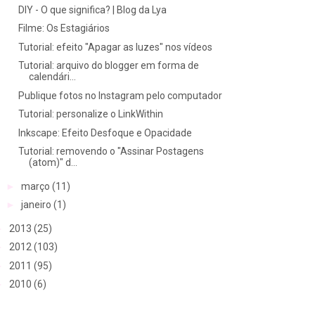
DIY - O que significa? | Blog da Lya
Filme: Os Estagiários
Tutorial: efeito "Apagar as luzes" nos vídeos
Tutorial: arquivo do blogger em forma de
calendári...
Publique fotos no Instagram pelo computador
Tutorial: personalize o LinkWithin
Inkscape: Efeito Desfoque e Opacidade
Tutorial: removendo o "Assinar Postagens
(atom)" d...
►
março
(11)
►
janeiro
(1)
►
2013
(25)
►
2012
(103)
►
2011
(95)
►
2010
(6)