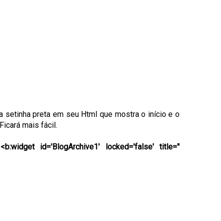
 setinha preta em seu Html que mostra o início e o
Ficará mais fácil.
o
<b:widget id='BlogArchive1' locked='false' title=''
>