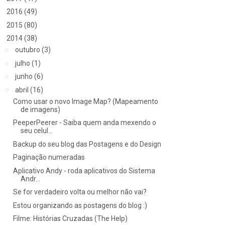
►
2016
(49)
►
2015
(80)
▼
2014
(38)
►
outubro
(3)
►
julho
(1)
►
junho
(6)
▼
abril
(16)
Como usar o novo Image Map? (Mapeamento
de imagens)
PeeperPeerer - Saiba quem anda mexendo o
seu celul...
Backup do seu blog das Postagens e do Design
Paginação numeradas
Aplicativo Andy - roda aplicativos do Sistema
Andr...
Se for verdadeiro volta ou melhor não vai?
Estou organizando as postagens do blog :)
Filme: Histórias Cruzadas (The Help)