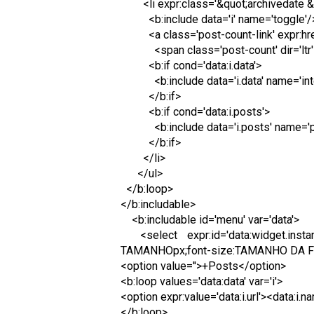
<li expr:class='&quot;archivedate &qu
<b:include data='i' name='toggle'/
<a class='post-count-link' expr:href=
<span class='post-count' dir='ltr'>
<b:if cond='data:i.data'>
<b:include data='i.data' name='inte
</b:if>
<b:if cond='data:i.posts'>
<b:include data='i.posts' name='p
</b:if>
</li>
</ul>
</b:loop>
</b:includable>
<b:includable id='menu' var='data'>
<select expr:id='data:widget.insta
TAMANHOpx;font-size:TAMANHO DA F
<option value=''>+Posts</option>
<b:loop values='data:data' var='i'>
<option expr:value='data:i.url'><data:i.
</b:loop>