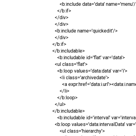
<b:include data='data' name='menu'/
</b:if>
</div>
</div>
<b:include name='quickedit'/>
</div>
</b:if>
</b:includable>
<b:includable id='flat' var='data'>
<ul class='flat'>
<b:loop values='data:data' var='i'>
<li class='archivedate'>
<a expr:href='data:i.url'><data:i.name
</li>
</b:loop>
</ul>
</b:includable>
<b:includable id='interval' var='interva
<b:loop values='data:intervalData' var='
<ul class='hierarchy'>