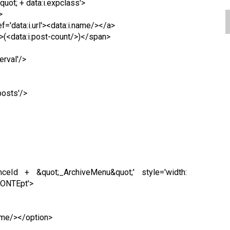
ot; + data:i.expclass'>
>
'data:i.url'><data:i.name/></a>
(<data:i.post-count/>)</span>
rval'/>
osts'/>
nceId + &quot;_ArchiveMenu&quot;' style='width:
ONTEpt'>
name/></option>