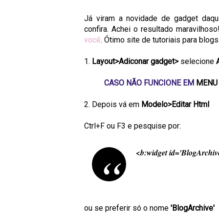
Já viram a novidade de gadget daq
confira. Achei o resultado maravilho
você
. Ótimo site de tutoriais para blog
1.
Layout>Adiconar gadget>
selecione
CASO NÃO FUNCIONE EM
MENU 
2. Depois vá em
Modelo>Editar Html
Ctrl+F ou F3 e pesquise por:
<b:widget id='BlogArchive1
ou se preferir só o nome
'BlogArchive'