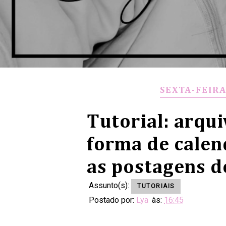
SEXTA-FEIRA
Tutorial: arqu
forma de cale
as postagens d
Assunto(s):
TUTORIAIS
Postado por:
Lya
às:
16:45