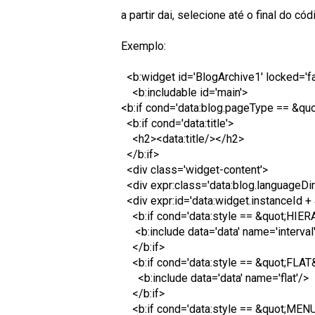
a partir dai, selecione até o final do c
Exemplo:
<b:widget id='BlogArchive1' locked='fals
<b:includable id='main'>
<b:if cond='data:blog.pageType == &quo
<b:if cond='data:title'>
<h2><data:title/></h2>
</b:if>
<div class='widget-content'>
<div expr:class='data:blog.languageDire
<div expr:id='data:widget.instanceId +
<b:if cond='data:style == &quot;HIER
<b:include data='data' name='interval
</b:if>
<b:if cond='data:style == &quot;FLAT&
<b:include data='data' name='flat'/>
</b:if>
<b:if cond='data:style == &quot;MENU